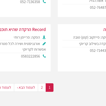
 אשת החיל
052-7136358
052-7648
ה
Record הרקדה שהיא תוכנית
ה: פייזקוב (קטן) טובה
הפקה: פריימן רותי
דה בשילוב קריוקי
אורגניסטית ושירה לכל מטרה
אפשרות לקריוקי
052-7144
0583222856
1
2
לעמוד הבא ›
לעמוד ה