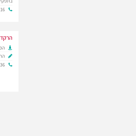
בתפקיד
716
הרקד
הפק
הרק
336