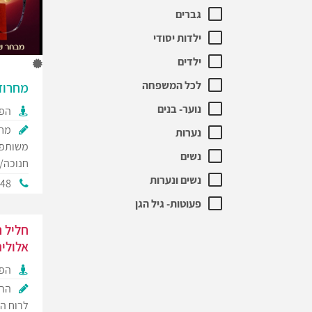
גברים
ילדות יסודי
ילדים
לכל המשפחה
מחרוז
נוער- בנים
הפק
מחר
נערות
משותפת
נשים
חנוכה/
נשים ונערות
448
פעוטות- גיל הגן
חליל 
אלולי
הפק
הרצ
לרוח הי