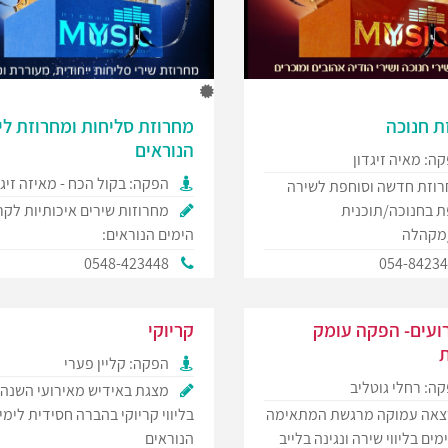
ת חנוכה
מחרוזת סליחות ומחרוזת לי
הנוראים
ה: מאיה זיגדון
הפקה: בקול הכח - מאיזה זיגד
וזת חדשה וסוחפת לשירה
 בחנוכה/תוכנית
מחרוזות שירים איכותיות לק
מקהלה
הימים הנוראים:
0548-423448
054-8423
רועים- הפקה עומק
קריוקי
ת
הפקה: קליין פערי
ה: רחלי גוטליב
מצגת באידיש מאירועי השנה
אה עמוקה מרגשת המתאימה
בליווי קריוקי בהברה חסידית לימי
מים בליווי שירה ונגינה בלייב
הנוראים