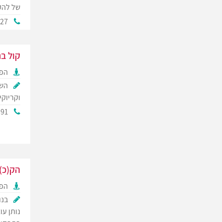
של להק
927
קול ב
הפק
השכ
וקריוקי
591
הק(כ)
הפק
בנו
נותן ע