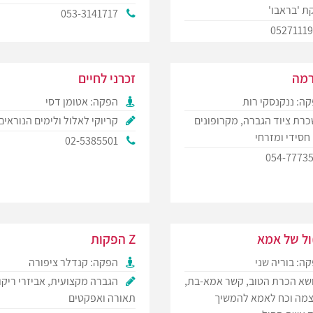
ת 'בראבו'
053-3141717
0527111
רמה
זכרני לחיים
ה: ננקנסקי רות
הפקה: אטומן דסי
רת ציוד הגברה, מקרופונים
קריוקי לאלול ולימים הנוראים
 חסידי ומזרחי
02-5385501
054-7773
ול של אמא
Z הפקות
ה: בוריה שני
הפקה: קנדלר ציפורה
שא הכרת הטוב, קשר אמא-בת,
הגברה מקצועית, אביזרי ריקו
וצמה וכח לאמא להמשיך
תאורה ואפקטים