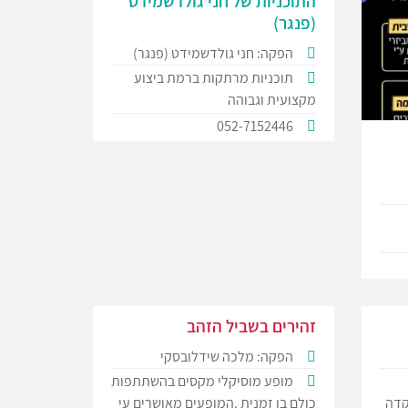
התוכניות של חני גולדשמידט
(פנגר)
הפקה: חני גולדשמידט (פנגר)
תוכניות מרתקות ברמת ביצוע
מקצועית וגבוהה
052-7152446
זהירים בשביל הזהב
הפקה: מלכה שידלובסקי
מופע מוסיקלי מקסים בהשתתפות
קדה
כולם בו זמנית .המופעים מאושרים עי