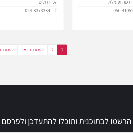
 דרמה ופעילת
הכי גדולים
054-3373334
050-4105
1
2
לעמוד הבא ›
לעמוד ה
הרשמו לבתוכנית ותוכלו להתעדכן ולפרסם