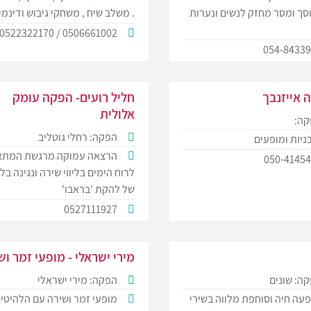
סך ומסר מחזק לנשים ונערות
. משלב שיח , משחקי גיבוש ודינמ
0506661002 / 0522322170
054-8433
 אייזנבך
חליל רועים- הפקה עומק
אלולית
קה:
הפקה: רחלי גוטליב
ניות ומופעים
הרצאה עמוקה מרגשת המתא
050-4145
לרוח הימים בליווי שירה ונגינה בלי
של להקת 'בראבו'
0527111927
מירי ישראלי - מופעי זמר וש
ה: שונים
הפקה: מירי ישראלי
עה חיה וסוחפת מלווה בשירי
מופעי זמר ושירה עם הלהיטי