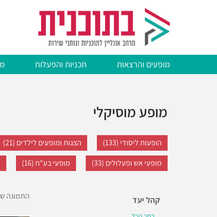
דילוג
לתוכן
העיקרי
מופעים והרצאות
תכניות והפעלות
מצ
מופע מוסיקלי
הופעות ליסודי (133)
הצגות ומופעים לילדים (21)
מופעי אש ופעלולים (33)
מופעי בע"ח (16)
מ
התמונה שת
קהל יעד
בחר הכל