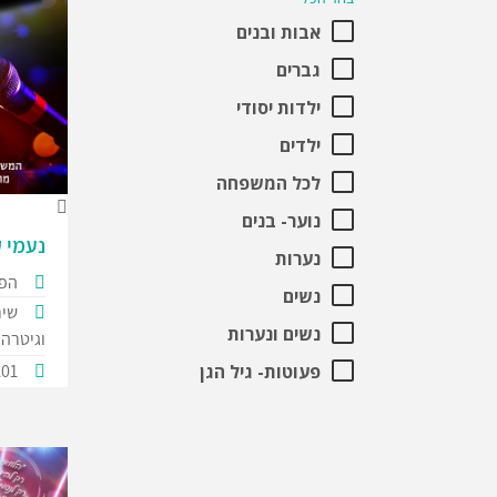
אבות ובנים
גברים
ילדות יסודי
ילדים
לכל המשפחה
נוער- בנים
נעמי ק
נערות
הפק
נשים
שיר
נשים ונערות
וגיטרה
פעוטות- גיל הגן
101