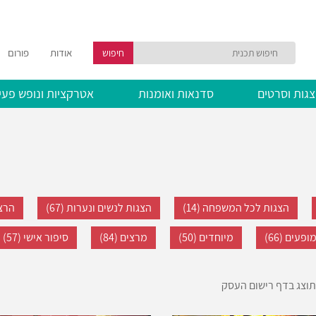
אודות
פורום
חיפוש
גות וסרטים
סדנאות ואומנות
אטרקציות ונופש פעי
הצגות לכל המשפחה (14)
הצגות לנשים ונערות (67)
הרצא
ופעים (66)
מיוחדים (50)
מרצים (84)
סיפור אישי (57)
וצג בדף רישום העסק