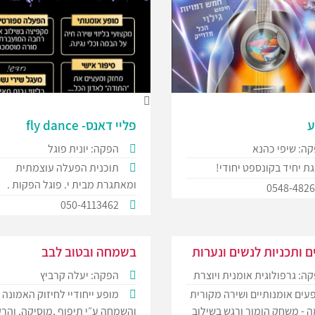
ע
פליי דאנס- fly dance
ה: שיפי כהנא
הפקה: יונית פוגל
ת יחיד בקונספט יחודי!
תוכנית הפעלה עוצמתית
ומאתגרת מבית י. פוגל הפקות .
0548-482
050-4113462
 ותכניות לנשים ונערות
בשמחה ובטוב לבב
ה: גרפולוגית אומנית ויוצרת
הפקה: יעלה קרביץ
עים אומנותיים ושירה מקורית
מופע ייחודיי לחיזוק האמונה
 - משחק הומור ורגש בשילוב
והשמחה ע״י תיפוף ,מוסיקה, והר