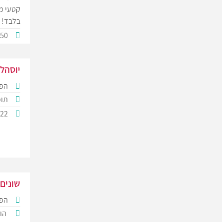
קטעי מ
בלבד!
950
יוסהלה
הפ
תוכ
422
שונים
הפק
הופ