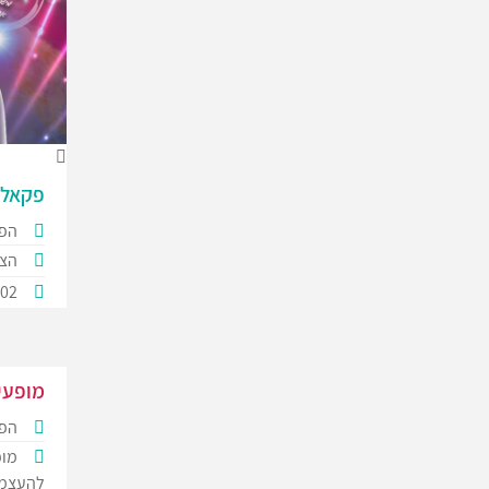
פקאל
הפק
הצג
602
מופעים
הפק
מופ
להעצמה