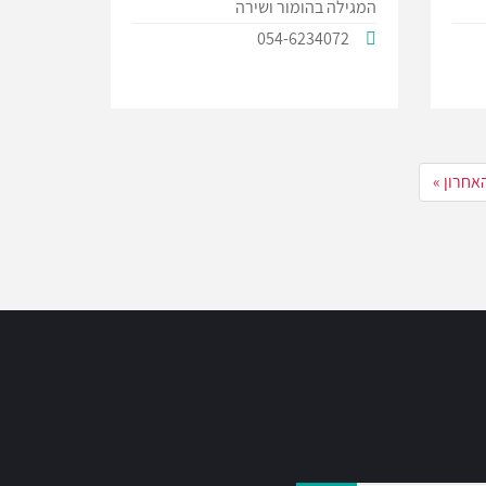
המגילה בהומור ושירה
054-6234072
אחרון »