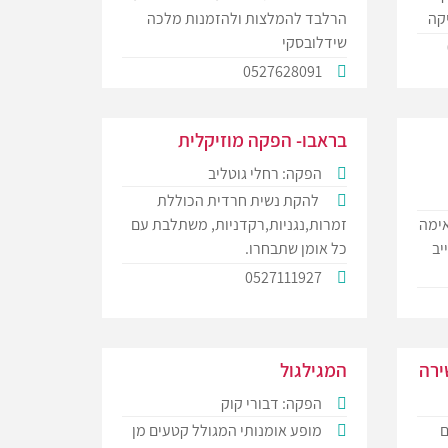
יקה
הרלבד להמלצות ולהזמנות מלכה
שידלובסקי
0527628091
בראבו- הפקה מוזיקלית
הפקה: רחלי גוטליב
להקת נשית חרדית הכוללת
ימה
זמרות,נגניות,רקדניות, משתלבת עם
יב
כל אומן שתבחרו.
0527111927
ירה
המגילגול
הפקה: דבורי קוק
ם
מופע אומנותי המגולל קטעים מן