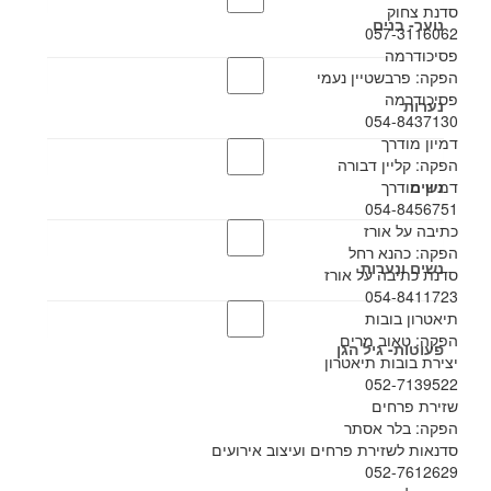
סדנת צחוק
נוער- בנים
057-3116062
פסיכודרמה
הפקה: פרבשטיין נעמי
פסיכודרמה
נערות
054-8437130
דמיון מודרך
הפקה: קליין דבורה
נשים
דמיון מודרך
054-8456751
כתיבה על אורז
הפקה: כהנא רחל
נשים ונערות
סדנת כתיבה על אורז
054-8411723
תיאטרון בובות
הפקה: טאוב מרים
פעוטות- גיל הגן
יצירת בובות תיאטרון
052-7139522
שזירת פרחים
הפקה: בלר אסתר
סדנאות לשזירת פרחים ועיצוב אירועים
052-7612629