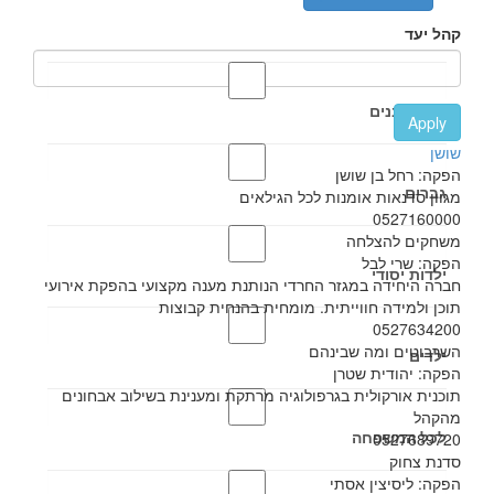
קהל יעד
אבות ובנים
Apply
שושן
הפקה: רחל בן שושן
גברים
מגוון סדנאות אומנות לכל הגילאים
0527160000
משחקים להצלחה
הפקה: שרי לבל
ילדות יסודי
חברה היחידה במגזר החרדי הנותנת מענה מקצועי בהפקת אירועי
תוכן ולמידה חווייתית. מומחית בהנחית קבוצות
0527634200
השרבוטים ומה שבינהם
ילדים
הפקה: יהודית שטרן
תוכנית אורקולית בגרפולוגיה מרתקת ומענינת בשילוב אבחונים
מהקהל
לכל המשפחה
0527689720
סדנת צחוק
הפקה: ליסיצין אסתי