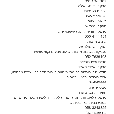
קסם של גומיה
הפקה: דויטש אילה
יצירות בגומיות
052-7159876
קישוטי שיער
הפקה: מירי ש
סדנא ייחודית להכנת קישוטי שיער
050-4111454
עיצוב מתנות
הפקה: ארנפלד שלוה
טכניקות בעיצוב מתנות, שילוב צבעים וקומפוזיציה
052-7639103
סדנת איצטרובלים
הפקה: אינדי פארק
סדנאות איכותיות בחומרי מיחזור, איכות הסביבה ויצירה מהטבע,
איצטרובלים, קרטון ובמבוק
04-843444
טבעי שתהנו
הפקה: קצבורג שרה
סדנאות לאמהות, גננות ומורות לגיל הרך ליצירת גינה מחומרים
בטבע בבית, בגן ובכיתה.
058-3248325
בת שבע ראב"ד