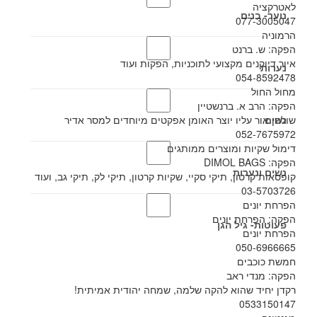
לאטרקציה
נוער- בנים
077-3005047
הרמוניה
הפקה: ש. ברנט
איור דיוקנים מקצועי לתוכניות, הפקות ועוד
נערות
054-8592478
מחול החול
הפקה: הרב א. ברנשטיין
נשים
שולחן אור עליו יוצר האומן אפקטים מיוחדים למסר אדיר
052-7675972
דימול שקיות ומוצרים ממותגים
הפקה: DIMOL BAGS
נשים ונערות
קופסאות קרטון, תיקי סקיי, שקיות קרטון, תיקי לק, תיקי גב, ועוד
03-5703726
הפרחת יונים
הפקה: הפרחת יונים
פעוטות- גיל הגן
הפרחת יונים
050-6966665
חמשת כוכבים
הפקה: מנדי ראב
רקדן יחיד שהוא להקה שלמה, שמחה יהודית אמיתית!
0533150147