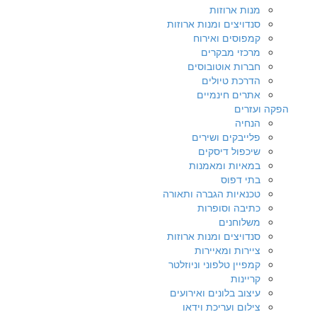
מנות ארוזות
סנדויצים ומנות ארוזות
קמפוסים ואירוח
מרכזי מבקרים
חברות אוטובוסים
הדרכת טיולים
אתרים חינמיים
הפקה ועזרים
הנחיה
פלייבקים ושירים
שיכפול דיסקים
במאיות ומאמנות
בתי דפוס
טכנאיות הגברה ותאורה
כתיבה וסופרות
משלוחנים
סנדויצים ומנות ארוזות
ציירות ומאיירות
קמפיין טלפוני וניוזלטר
קריינות
עיצוב בלונים ואירועים
צילום ועריכת וידאו