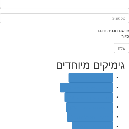
תיאור קצר של התוכנית
*
טלפונים
*
פרסם תכנית חינם
סגור
שלח
גימיקים מיוחדים
גימיקים מיוחדים (29)
דוכני משחקים ותחנות (13)
מכונות מזון ודוכנים (16)
מתנפחים וגימבורי (32)
מתקנים חשמליים (19)
פינות חי ניידות (24)