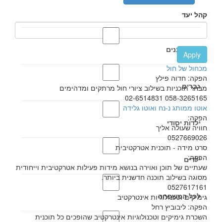
קהל יעד
אבות ובנים
Apply
מכחול של חול
הפקה: חדוה פילץ
גברים
מבחר תוכניות בשילוב ציורי חול מרתקים ומדהימים
058-3265165 02-6514831
אוטו ממותג נ-נח ואוטו גלידה
הפקה:
ילדות יסודי
חוויה שעולה אליך
0527669026
סרט מידה - תוכנית אטרקטיבית
הפקה:
ילדים
שעתיים של תוכן ואוירה בנושא מידות פעילות אטרקטיבית וייחודית
מסוגה בשילוב תוכנה חדשנית ביותר.
0527617161
לכל המשפחה
גימיקים וטכנולוגיות אינטרקטיב
הפקה: ליבוביץ רחל
השכרת גימיקים וטכנולוגיות אינטרקטיב שהופכים כל תוכנית