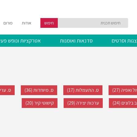
אודות
פורום
חיפוש
גות וסרטים
סדנאות ואומנות
אטרקציות ונופש פעי
 ואפיה (27)
ס. התעמלות (17)
ס. מיוחדות (36)
ס. עריכ
 בלונים (24)
ערכות יצירה (29)
קישוטי קיר (20)