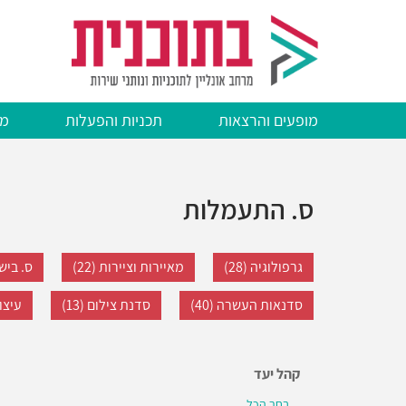
דילוג
לתוכן
העיקרי
מופעים והרצאות
תכניות והפעלות
מצ
ס. התעמלות
גרפולוגיה (28)
מאיירות וציירות (22)
ס. בישול
סדנאות העשרה (40)
סדנת צילום (13)
עיצוב
קהל יעד
בחר הכל