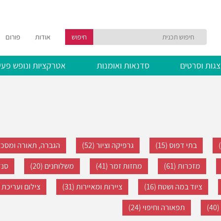
אודות
פורום
חיפוש
גות וסרטים
סדנאות ואומנות
אטרקציות ונופש פעי
בתי דפוס (15)
גרפיקה וציור (52)
הגברה, תאורה ומסכים (
מזכרות (61)
מחזות זמר (41)
משלוחנים (20)
סנדו
ציוד במה ושטח (16)
ציירות ומאיירות (31)
צילום ועריכת ויד
)
תפאורה וחיפוי (24)