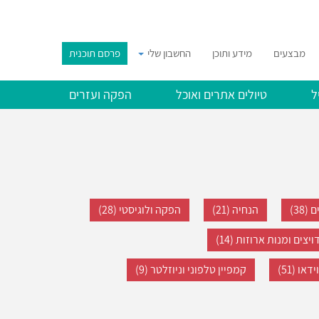
מבצעים
מידע ותוכן
החשבון שלי
פרסם תוכנית
ל
טיולים אתרים ואוכל
הפקה ועזרים
38)
הנחיה (21)
הפקה ולוגיסטי (28)
יצים ומנות ארוזות (14)
או (51)
קמפיין טלפוני וניוזלטר (9)