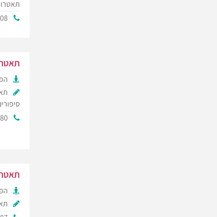
תאטרון
408
תאטרו
הפק
תאט
סיפורים
880
תאטרו
הפק
תאט