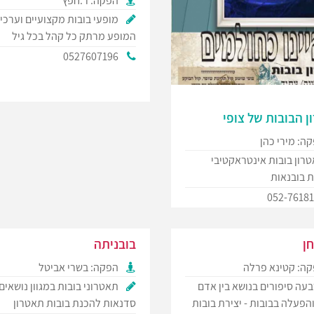
הפקה: ר.חפץ
מופעי בובות מקצועיים וערכיי
המופע מרתק כל קהל בכל גיל
0527607196
 הבובות של צופי
ה: מירי כהן
רון בובות אינטראקטיבי
ת בובנאות
052-7618
ן
בובניתה
ה: קטינא פרלה
הפקה: בשרי אביטל
עה סיפורים בנושא בין אדם
תאטרוני בובות במגוון נושאים,
הפעלה בבובות - יצירת בובות
סדנאות להכנת בובות תאטרון