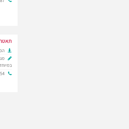
687
תאטרו
הפק
מגו
במיוחד,
954