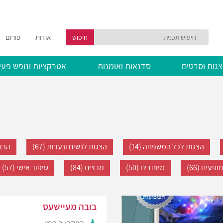
אודות
פורום
חיפוש
גות וסרטים
סדנאות ואומנות
אטרקציות ונופש פעי
הצגות לכל המשפחה (14)
הצגות לנשים ונערות (67)
הרצא
ופעים (66)
מיוחדים (50)
מרצים (84)
סיפור אישי (57)
בובה מעיישעס