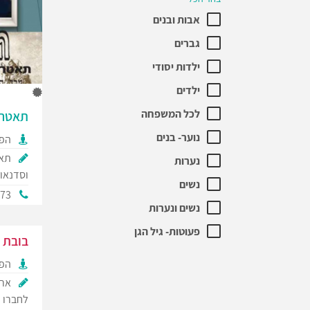
אבות ובנים
גברים
ילדות יסודי
ילדים
לכל המשפחה
תאטרון
נוער- בנים
הפק
תאט
נערות
וסדנאו
נשים
173
נשים ונערות
פעוטות- גיל הגן
בובת ח
הפק
ארב
לחברו ו