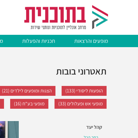
דילוג
לתוכן
העיקרי
מופעים והרצאות
תכניות והפעלות
מצ
תאטרוני בובות
הופעות ליסודי (133)
הצגות ומופעים לילדים (21)
מופעי אש ופעלולים (33)
מופעי בע"ח (16)
מ
קהל יעד
בחר הכל