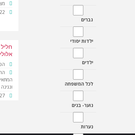
מצג
22
גברים
ילדות יסודי
חליל 
אלולי
ילדים
הפק
הר
המתאימ
לכל המשפחה
ונגינה 
27
נוער- בנים
נערות